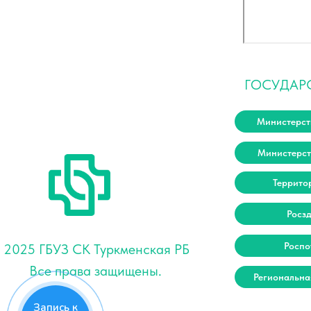
ГОСУДАР
Министерст
Министерст
Террито
Росз
Роспо
 2025 ГБУЗ СК Туркменская РБ
Все права защищены.
Региональна
Запись к