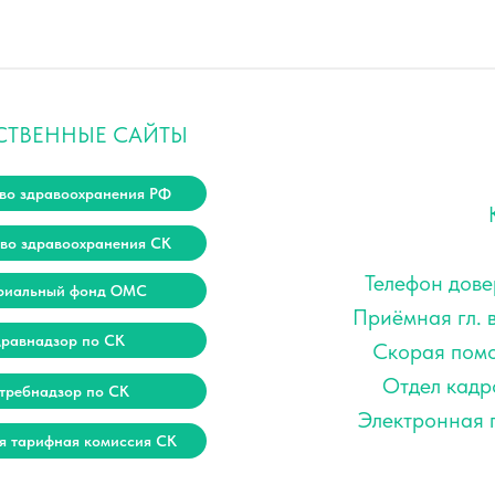
СТВЕННЫЕ САЙТЫ
во здравоохранения РФ
во здравоохранения СК
Телефон дове
риальный фонд ОМС
Приёмная гл. 
дравнадзор по СК
Скорая помо
Отдел кадр
требнадзор по СК
Электронная п
я тарифная комиссия СК