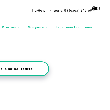
Адрес: cело Летняя Ста
: 8 (86565) 2-11-01 (доб. 202)
EN
Приёмная гл. врача: 8 (86565) 2-18-69
Больничная, 5
Контакты
Документы
Персонал больницы
ючении контракта.