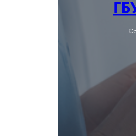
ГБ
Ос