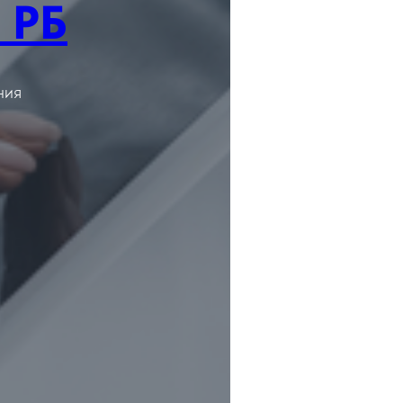
 РБ
ния