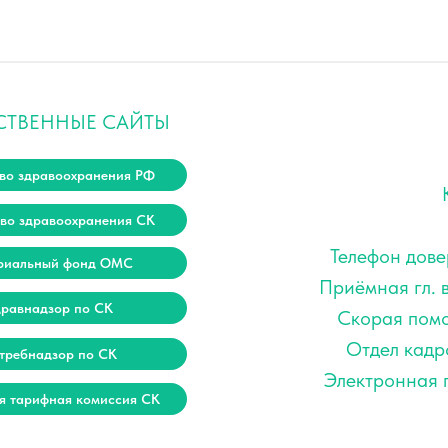
СТВЕННЫЕ САЙТЫ
во здравоохранения РФ
во здравоохранения СК
Телефон дове
риальный фонд ОМС
Приёмная гл. 
дравнадзор по СК
Скорая помо
Отдел кадр
требнадзор по СК
Электронная п
я тарифная комиссия СК