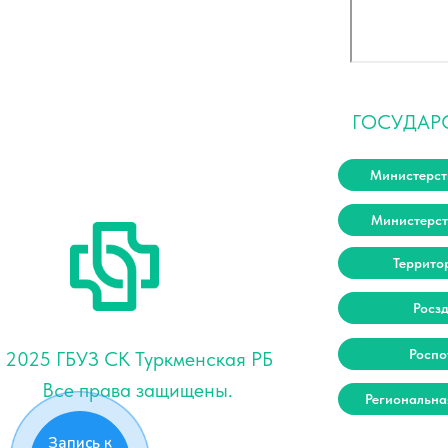
ГОСУДАР
Министерст
Министерст
Террито
Росз
Роспо
 2025 ГБУЗ СК Туркменская РБ
Все права защищены.
Региональна
Запись к